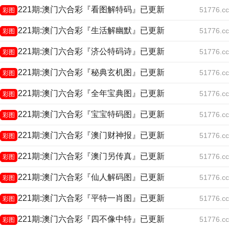
221期:澳门六合彩『看图解特码』已更新
51776.cc
彩图
221期:澳门六合彩『生活解幽默』已更新
51776.cc
彩图
221期:澳门六合彩『济公特码诗』已更新
51776.cc
彩图
221期:澳门六合彩『秘典玄机图』已更新
51776.cc
彩图
221期:澳门六合彩『全年宝典图』已更新
51776.cc
彩图
221期:澳门六合彩『宝宝特码图』已更新
51776.cc
彩图
221期:澳门六合彩『澳门财神报』已更新
51776.cc
彩图
221期:澳门六合彩『澳门另传真』已更新
51776.cc
彩图
221期:澳门六合彩『仙人解码图』已更新
51776.cc
彩图
221期:澳门六合彩『平特一肖图』已更新
51776.cc
彩图
221期:澳门六合彩『四不像中特』已更新
51776.cc
彩图