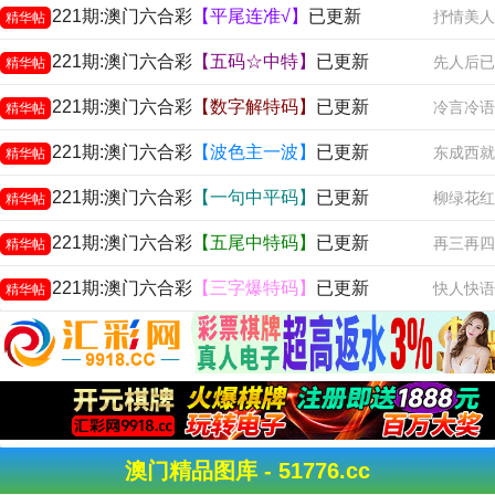
221期:澳门六合彩
【平尾连准√】
已更新
抒情美人
精华帖
221期:澳门六合彩
【五码☆中特】
已更新
先人后已
精华帖
221期:澳门六合彩
【数字解特码】
已更新
冷言冷语
精华帖
221期:澳门六合彩
【波色主一波】
已更新
东成西就
精华帖
221期:澳门六合彩
【一句中平码】
已更新
柳绿花红
精华帖
221期:澳门六合彩
【五尾中特码】
已更新
再三再四
精华帖
221期:澳门六合彩
【三字爆特码】
已更新
快人快语
精华帖
澳门精品图库 - 51776.cc