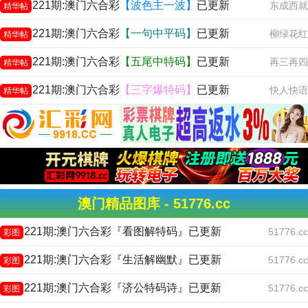
221期:澳门六合彩
【波色主一波】
已更新
东成西就
精华帖
221期:澳门六合彩
【一句中平码】
已更新
柳绿花红
精华帖
221期:澳门六合彩
【五尾中特码】
已更新
再三再四
精华帖
221期:澳门六合彩
【三字爆特码】
已更新
快人快语
精华帖
澳门精品图库 - 51776.cc
221期:澳门六合彩『看图解特码』已更新
51776.cc
彩图
221期:澳门六合彩『生活解幽默』已更新
51776.cc
彩图
221期:澳门六合彩『济公特码诗』已更新
51776.cc
彩图