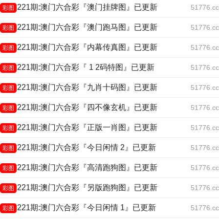
221期:澳门六合彩『澳门挂牌图』已更新
51776.cc
彩图
221期:澳门六合彩『澳门跑马图』已更新
51776.cc
彩图
221期:澳门六合彩『内幕传真图』已更新
51776.cc
彩图
221期:澳门六合彩『 1 2码特图』已更新
51776.cc
彩图
221期:澳门六合彩『九肖十码图』已更新
51776.cc
彩图
221期:澳门六合彩『四不像玄机』已更新
51776.cc
彩图
221期:澳门六合彩『正版一肖图』已更新
51776.cc
彩图
221期:澳门六合彩『今日闲情 2』已更新
51776.cc
彩图
221期:澳门六合彩『高清跑狗图』已更新
51776.cc
彩图
221期:澳门六合彩『另版跑狗图』已更新
51776.cc
彩图
221期:澳门六合彩『今日闲情 1』已更新
51776.cc
彩图