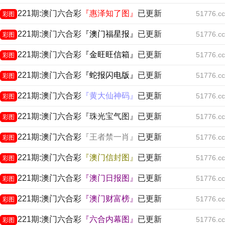
221期:澳门六合彩
『惠泽知了图』
已更新
51776.cc
彩图
221期:澳门六合彩
『澳门福星报』
已更新
51776.cc
彩图
221期:澳门六合彩
『金旺旺信箱』
已更新
51776.cc
彩图
221期:澳门六合彩
『蛇报闪电版』
已更新
51776.cc
彩图
221期:澳门六合彩
『黄大仙神码』
已更新
51776.cc
彩图
221期:澳门六合彩『珠光宝气图』已更新
51776.cc
彩图
221期:澳门六合彩
『王者禁一肖』
已更新
51776.cc
彩图
221期:澳门六合彩
『澳门信封图』
已更新
51776.cc
彩图
221期:澳门六合彩
『澳门日报图』
已更新
51776.cc
彩图
221期:澳门六合彩
『澳门财富榜』
已更新
51776.cc
彩图
221期:澳门六合彩
『六合内幕图』
已更新
51776.cc
彩图