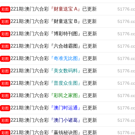
221期:澳门六合彩
『财童送宝 A』
已更新
51776.cc
彩图
221期:澳门六合彩
『财童送宝 B』
已更新
51776.cc
彩图
221期:澳门六合彩
『博彩特刊图』
已更新
51776.cc
彩图
221期:澳门六合彩
『六合雄霸图』
已更新
51776.cc
彩图
221期:澳门六合彩
『奇准无比图』
已更新
51776.cc
彩图
221期:澳门六合彩
『美女数码料』
已更新
51776.cc
彩图
221期:澳门六合彩
『普度众生图』
已更新
51776.cc
彩图
221期:澳门六合彩
『彩民之家图』
已更新
51776.cc
彩图
221期:澳门六合彩
『澳门时运通』
已更新
51776.cc
彩图
221期:澳门六合彩
『澳门小诸葛』
已更新
51776.cc
彩图
221期:澳门六合彩『赢钱秘诀图』已更新
51776.cc
彩图