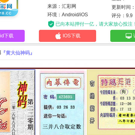
来源：汇彩网
更新时间：20
环境：Android/iOS
评分：9.9
已向本站押付一亿，请大家放心投注
oid下载
IOS下载
彩
『黄大仙神码』