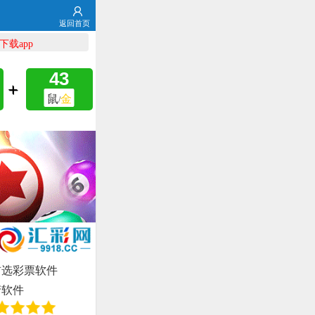
返回首页
首选彩票软件
产软件