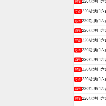
220期:澳门
彩图
220期:澳门
彩图
220期:澳门
彩图
220期:澳门
彩图
220期:澳门
彩图
220期:澳门
彩图
220期:澳门
彩图
220期:澳门
彩图
220期:澳门
彩图
220期:澳门
彩图
220期:澳门
彩图