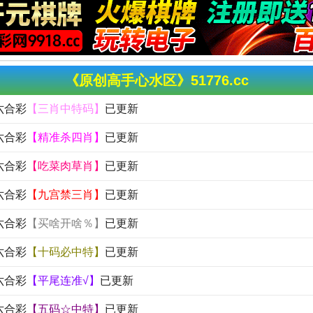
《原创高手心水区》51776.cc
六合彩
【三肖中特码】
已更新
六合彩
【精准杀四肖】
已更新
六合彩
【吃菜肉草肖】
已更新
六合彩
【九宫禁三肖】
已更新
六合彩
【买啥开啥％】
已更新
六合彩
【十码必中特】
已更新
六合彩
【平尾连准√】
已更新
六合彩
【五码☆中特】
已更新