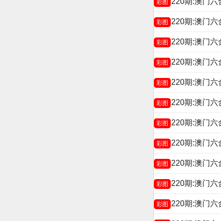
220期:澳门
彩图
220期:澳门
彩图
220期:澳门
彩图
220期:澳门
彩图
220期:澳门
彩图
220期:澳门
彩图
220期:澳门
彩图
220期:澳门
彩图
220期:澳门
彩图
220期:澳门
彩图
220期:澳门
彩图