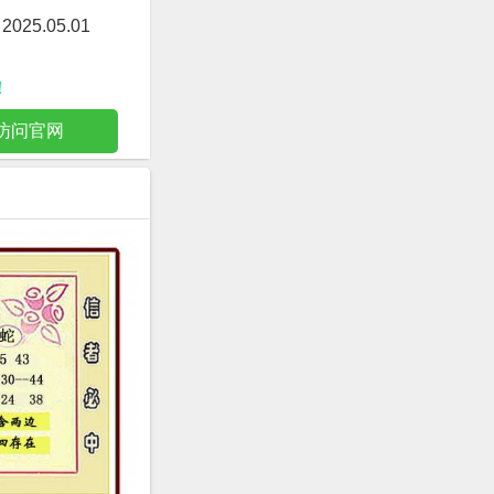
25.05.01
！
访问官网