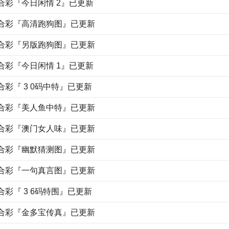
六合彩『今日闲情 2』已更新
六合彩『高清跑狗图』已更新
六合彩『另版跑狗图』已更新
六合彩『今日闲情 1』已更新
六合彩『 3 0码中特』已更新
六合彩『美人鱼中特』已更新
六合彩『澳门女人味』已更新
六合彩『幽默猜测图』已更新
六合彩『一句真言图』已更新
六合彩『 3 6码特围』已更新
六合彩『金多宝传真』已更新