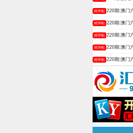
220期:澳门
精华帖
220期:澳门
精华帖
220期:澳门
精华帖
220期:澳门
精华帖
220期:澳门
精华帖