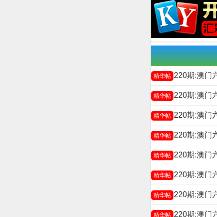
220期:澳门
精华帖
220期:澳门
精华帖
220期:澳门
精华帖
220期:澳门
精华帖
220期:澳门
精华帖
220期:澳门
精华帖
220期:澳门
精华帖
220期:澳门
精华帖