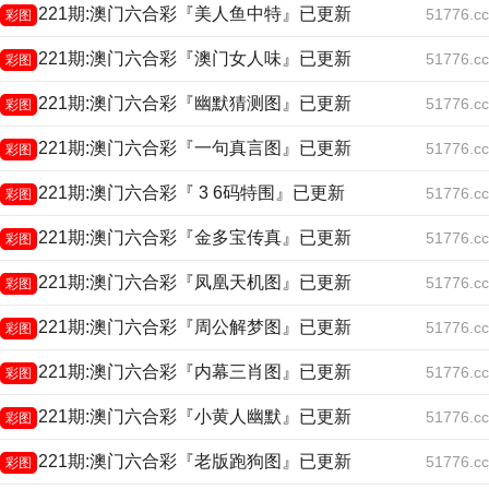
221期:澳门六合彩『美人鱼中特』已更新
51776.cc
彩图
221期:澳门六合彩『澳门女人味』已更新
51776.cc
彩图
221期:澳门六合彩『幽默猜测图』已更新
51776.cc
彩图
221期:澳门六合彩『一句真言图』已更新
51776.cc
彩图
221期:澳门六合彩『 3 6码特围』已更新
51776.cc
彩图
221期:澳门六合彩『金多宝传真』已更新
51776.cc
彩图
221期:澳门六合彩『凤凰天机图』已更新
51776.cc
彩图
221期:澳门六合彩『周公解梦图』已更新
51776.cc
彩图
221期:澳门六合彩『内幕三肖图』已更新
51776.cc
彩图
221期:澳门六合彩『小黄人幽默』已更新
51776.cc
彩图
221期:澳门六合彩『老版跑狗图』已更新
51776.cc
彩图