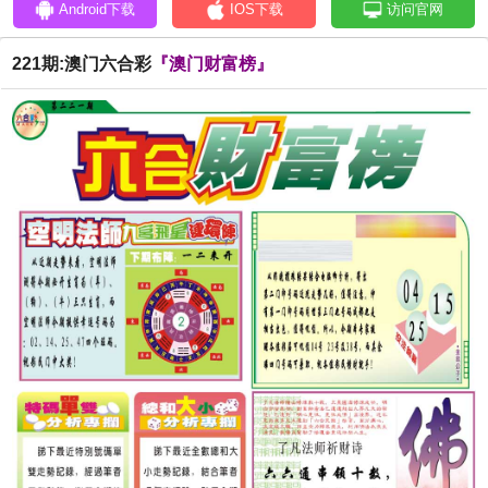
Android下载
IOS下载
访问官网
221期:澳门六合彩
『澳门财富榜』