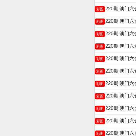
220期:澳门
彩图
220期:澳门
彩图
220期:澳门
彩图
220期:澳门
彩图
220期:澳门
彩图
220期:澳门
彩图
220期:澳门
彩图
220期:澳门
彩图
220期:澳门
彩图
220期:澳门
彩图
220期:澳门
彩图