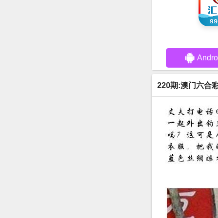
Andr
220期:澳门六