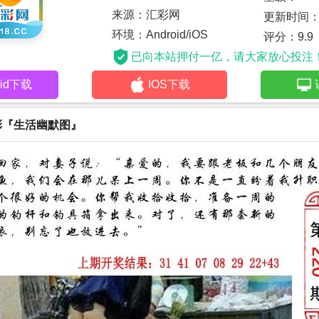
来源：汇彩网
更新时间：20
环境：Android/iOS
评分：9.9
已向本站押付一亿，请大家放心投注
oid下载
IOS下载
合彩『生活幽默图』