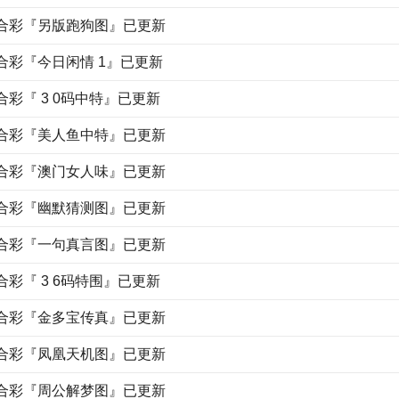
六合彩『另版跑狗图』已更新
六合彩『今日闲情 1』已更新
六合彩『 3 0码中特』已更新
六合彩『美人鱼中特』已更新
六合彩『澳门女人味』已更新
六合彩『幽默猜测图』已更新
六合彩『一句真言图』已更新
六合彩『 3 6码特围』已更新
六合彩『金多宝传真』已更新
六合彩『凤凰天机图』已更新
六合彩『周公解梦图』已更新