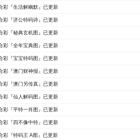
六合彩『生活解幽默』已更新
六合彩『济公特码诗』已更新
六合彩『秘典玄机图』已更新
六合彩『全年宝典图』已更新
六合彩『宝宝特码图』已更新
六合彩『澳门财神报』已更新
六合彩『澳门另传真』已更新
六合彩『仙人解码图』已更新
六合彩『平特一肖图』已更新
六合彩『四不像中特』已更新
六合彩『特码王 A图』已更新