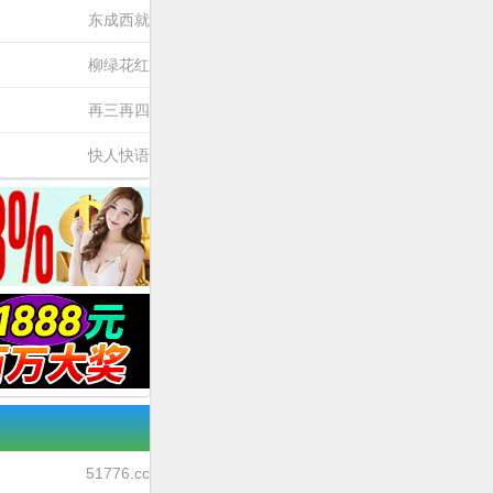
东成西就
柳绿花红
再三再四
快人快语
51776.cc