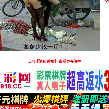
点击【返回首页】查看更多资料