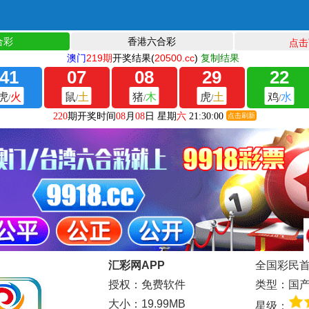
汇彩网APP
全国彩民
授权：免费软件
类型：国
大小：19.99MB
星级：