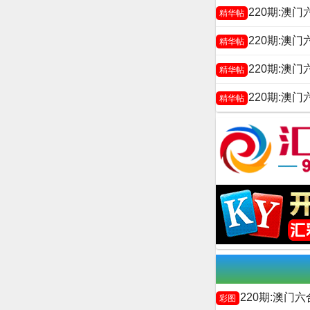
220期:澳门
精华帖
220期:澳门
精华帖
220期:澳门
精华帖
220期:澳门
精华帖
220期:澳门
彩图