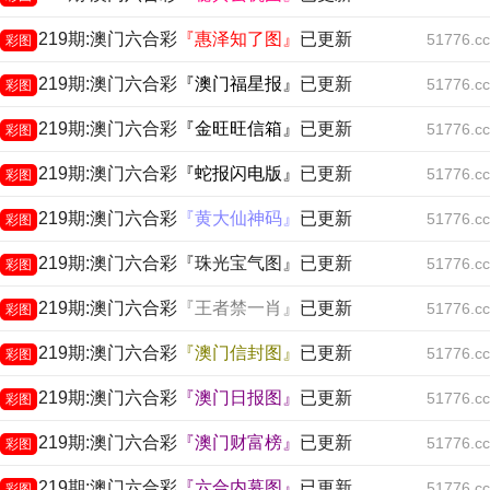
219期:澳门六合彩
『惠泽知了图』
已更新
51776.cc
彩图
219期:澳门六合彩
『澳门福星报』
已更新
51776.cc
彩图
219期:澳门六合彩
『金旺旺信箱』
已更新
51776.cc
彩图
219期:澳门六合彩
『蛇报闪电版』
已更新
51776.cc
彩图
219期:澳门六合彩
『黄大仙神码』
已更新
51776.cc
彩图
219期:澳门六合彩『珠光宝气图』已更新
51776.cc
彩图
219期:澳门六合彩
『王者禁一肖』
已更新
51776.cc
彩图
219期:澳门六合彩
『澳门信封图』
已更新
51776.cc
彩图
219期:澳门六合彩
『澳门日报图』
已更新
51776.cc
彩图
219期:澳门六合彩
『澳门财富榜』
已更新
51776.cc
彩图
219期:澳门六合彩
『六合内幕图』
已更新
51776.cc
彩图