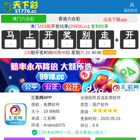
返回首页
汇彩网APP
全国彩民首选彩票软件
授权：免费软件
类型：国产软件
大小：19.99MB
星级：
来源：汇彩网
更新时间：2025.05.01
环境：Android/iOS
评分：9.9
已向本站押付一亿，请大家放心投注！