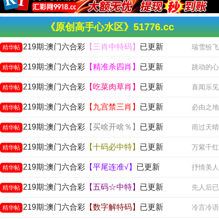
《原创高手心水区》51776.cc
219期:澳门六合彩
【三肖中特码】
已更新
瑞雪纷飞
精华帖
219期:澳门六合彩
【精准杀四肖】
已更新
跳动的心
精华帖
219期:澳门六合彩
【吃菜肉草肖】
已更新
喜闻乐见
精华帖
219期:澳门六合彩
【九宫禁三肖】
已更新
必由之地
精华帖
219期:澳门六合彩
【买啥开啥％】
已更新
雨过天晴
精华帖
219期:澳门六合彩
【十码必中特】
已更新
万紫千红
精华帖
219期:澳门六合彩
【平尾连准√】
已更新
抒情美人
精华帖
219期:澳门六合彩
【五码☆中特】
已更新
先人后已
精华帖
219期:澳门六合彩
【数字解特码】
已更新
冷言冷语
精华帖