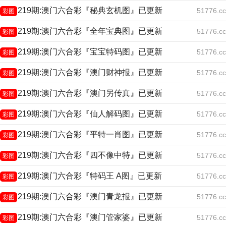
219期:澳门六合彩『秘典玄机图』已更新
51776.cc
彩图
219期:澳门六合彩『全年宝典图』已更新
51776.cc
彩图
219期:澳门六合彩『宝宝特码图』已更新
51776.cc
彩图
219期:澳门六合彩『澳门财神报』已更新
51776.cc
彩图
219期:澳门六合彩『澳门另传真』已更新
51776.cc
彩图
219期:澳门六合彩『仙人解码图』已更新
51776.cc
彩图
219期:澳门六合彩『平特一肖图』已更新
51776.cc
彩图
219期:澳门六合彩『四不像中特』已更新
51776.cc
彩图
219期:澳门六合彩『特码王 A图』已更新
51776.cc
彩图
219期:澳门六合彩『澳门青龙报』已更新
51776.cc
彩图
219期:澳门六合彩『澳门管家婆』已更新
51776.cc
彩图