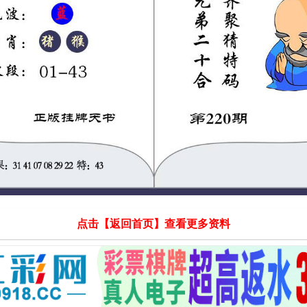
点击【返回首页】查看更多资料