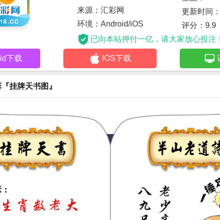
来源：汇彩网
更新时间：20
环境：Android/iOS
评分：9.9
已向本站押付一亿，请大家放心投注
oid下载
IOS下载
合彩『挂牌天书图』