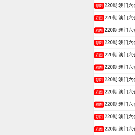
220期:澳门
彩图
220期:澳门
彩图
220期:澳门
彩图
220期:澳门
彩图
220期:澳门
彩图
220期:澳门
彩图
220期:澳门
彩图
220期:澳门
彩图
220期:澳门
彩图
220期:澳门
彩图
220期:澳门
彩图