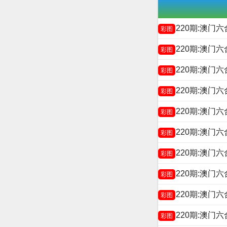
220期:澳门
彩图
220期:澳门
彩图
220期:澳门
彩图
220期:澳门
彩图
220期:澳门
彩图
220期:澳门
彩图
220期:澳门
彩图
220期:澳门
彩图
220期:澳门
彩图
220期:澳门
彩图