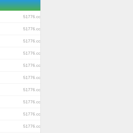
51776.cc
51776.cc
51776.cc
51776.cc
51776.cc
51776.cc
51776.cc
51776.cc
51776.cc
51776.cc