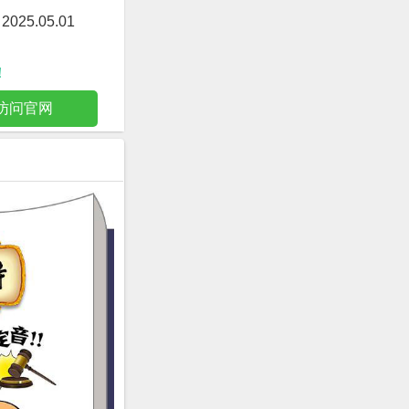
25.05.01
！
访问官网