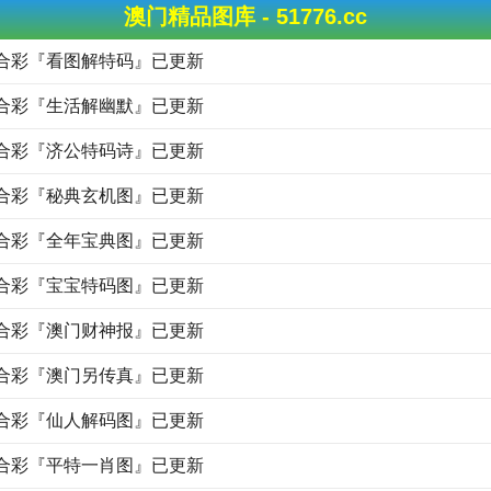
澳门精品图库 - 51776.cc
六合彩『看图解特码』已更新
六合彩『生活解幽默』已更新
六合彩『济公特码诗』已更新
六合彩『秘典玄机图』已更新
六合彩『全年宝典图』已更新
六合彩『宝宝特码图』已更新
六合彩『澳门财神报』已更新
六合彩『澳门另传真』已更新
六合彩『仙人解码图』已更新
六合彩『平特一肖图』已更新