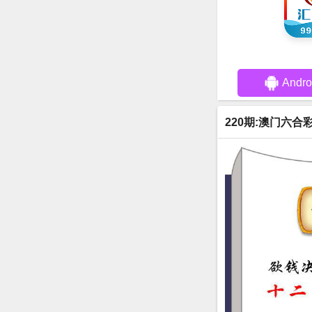
Andr
220期:澳门六