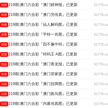
219期:澳门六合彩『澳门财神报』已更新
51776.cc
彩图
219期:澳门六合彩『澳门另传真』已更新
51776.cc
彩图
219期:澳门六合彩『仙人解码图』已更新
51776.cc
彩图
219期:澳门六合彩『平特一肖图』已更新
51776.cc
彩图
219期:澳门六合彩『四不像中特』已更新
51776.cc
彩图
219期:澳门六合彩『特码王 A图』已更新
51776.cc
彩图
219期:澳门六合彩『澳门青龙报』已更新
51776.cc
彩图
219期:澳门六合彩『澳门管家婆』已更新
51776.cc
彩图
219期:澳门六合彩『澳门挂牌图』已更新
51776.cc
彩图
219期:澳门六合彩『澳门跑马图』已更新
51776.cc
彩图
219期:澳门六合彩『内幕传真图』已更新
51776.cc
彩图