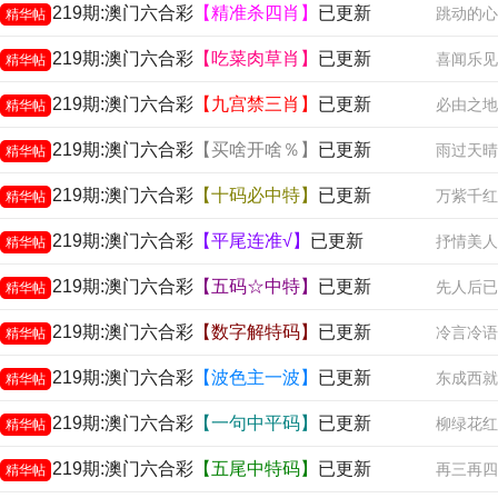
219期:澳门六合彩
【精准杀四肖】
已更新
跳动的心
精华帖
219期:澳门六合彩
【吃菜肉草肖】
已更新
喜闻乐见
精华帖
219期:澳门六合彩
【九宫禁三肖】
已更新
必由之地
精华帖
219期:澳门六合彩
【买啥开啥％】
已更新
雨过天晴
精华帖
219期:澳门六合彩
【十码必中特】
已更新
万紫千红
精华帖
219期:澳门六合彩
【平尾连准√】
已更新
抒情美人
精华帖
219期:澳门六合彩
【五码☆中特】
已更新
先人后已
精华帖
219期:澳门六合彩
【数字解特码】
已更新
冷言冷语
精华帖
219期:澳门六合彩
【波色主一波】
已更新
东成西就
精华帖
219期:澳门六合彩
【一句中平码】
已更新
柳绿花红
精华帖
219期:澳门六合彩
【五尾中特码】
已更新
再三再四
精华帖