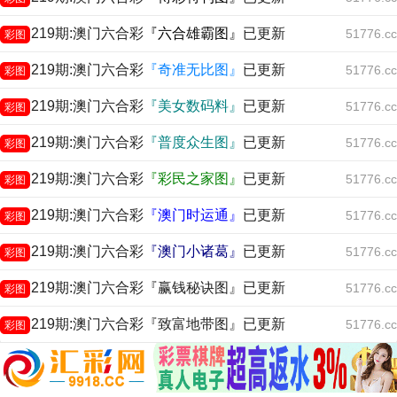
219期:澳门六合彩
『六合雄霸图』
已更新
51776.cc
彩图
219期:澳门六合彩
『奇准无比图』
已更新
51776.cc
彩图
219期:澳门六合彩
『美女数码料』
已更新
51776.cc
彩图
219期:澳门六合彩
『普度众生图』
已更新
51776.cc
彩图
219期:澳门六合彩
『彩民之家图』
已更新
51776.cc
彩图
219期:澳门六合彩
『澳门时运通』
已更新
51776.cc
彩图
219期:澳门六合彩
『澳门小诸葛』
已更新
51776.cc
彩图
219期:澳门六合彩『赢钱秘诀图』已更新
51776.cc
彩图
219期:澳门六合彩『致富地带图』已更新
51776.cc
彩图