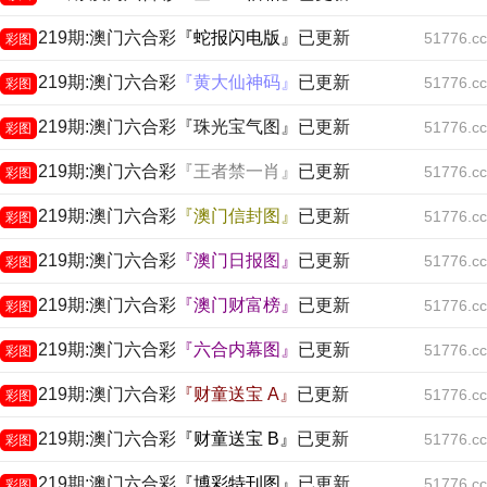
219期:澳门六合彩
『蛇报闪电版』
已更新
51776.cc
彩图
219期:澳门六合彩
『黄大仙神码』
已更新
51776.cc
彩图
219期:澳门六合彩『珠光宝气图』已更新
51776.cc
彩图
219期:澳门六合彩
『王者禁一肖』
已更新
51776.cc
彩图
219期:澳门六合彩
『澳门信封图』
已更新
51776.cc
彩图
219期:澳门六合彩
『澳门日报图』
已更新
51776.cc
彩图
219期:澳门六合彩
『澳门财富榜』
已更新
51776.cc
彩图
219期:澳门六合彩
『六合内幕图』
已更新
51776.cc
彩图
219期:澳门六合彩
『财童送宝 A』
已更新
51776.cc
彩图
219期:澳门六合彩
『财童送宝 B』
已更新
51776.cc
彩图
219期:澳门六合彩
『博彩特刊图』
已更新
51776.cc
彩图