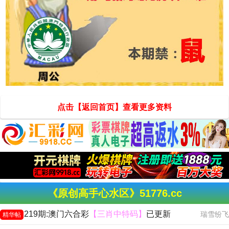
点击【返回首页】查看更多资料
《原创高手心水区》51776.cc
219期:澳门六合彩
【三肖中特码】
已更新
瑞雪纷飞
精华帖