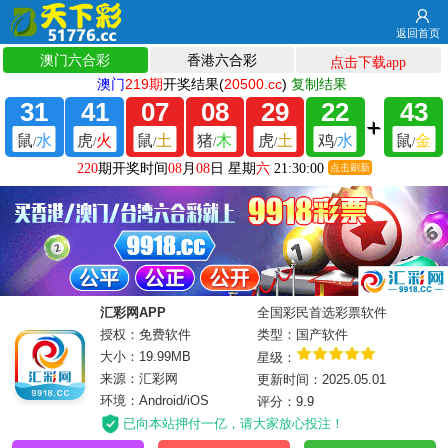
返回首页
汇彩网APP
全国彩民首选彩票软件
授权：免费软件
类型：国产软件
大小：19.99MB
星级：
来源：汇彩网
更新时间：2025.05.01
环境：Android/iOS
评分：9.9
已向本站押付一亿，请大家放心投注！